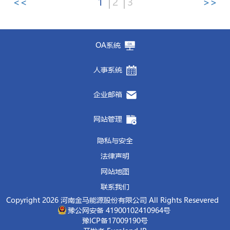
<<
1
2
3
>>
启动仪式结束后，项目开发人员对平台的使用
线、管理线。要
政绩观的丰富内涵，
聚焦主责主业，全力稳住生产
引导党员干部将正确政绩
日，公司党委与济兴农发集团党总支联合开展
识，将安全环保工作摆在生产经营工作首位，
问题进行深入了解。
设备运维、仓储物流、消防隐患全方位排查整
党委、
炼铁厂党委、
原料采购中心党委举行党
操作进行了全面细致地培训和演示；
管理总监
经营大局，
观融入日常管理全过程、体现在支部建设各方
面对市场压力和发展难题，不回
党建共建主题活动，开启双方党建共建、业务
进一步细化管控举措、补齐管理短板，实现安
秦保建指出，
超低排放改造是推动产业转型升
治，做到风险早预判、隐患早清零，坚决防范
建共建签约仪式。马钢有限制造管理部党委书
张良城对下一步制度建设工作提出了明确要
避、不退缩，主动想办法、出实招，牢牢守住
面，切实以对党忠诚、为民服务的实际行动践
共融、发展共赢的全新合作格局。
全环保管控全覆盖，坚决守住企业生存生命
级、实现绿色高质量发展的重要举措，也是争
各类安全事故发生。要紧扣生态环保各项硬性
记、副部长
汪开保，
炼铁厂党委副书记、纪委
求
。
企业经营发展基本盘。要
行初心使命。
坚守底线思维，筑牢
济兴农发集团董事长苗春生、总经理王涛一
线，防范各类安全环保事故发生。
创环境绩效
A级企业的关键前提。企业在改造
OA系统
要求，严格对标焦化行业超低排放改造标准，
书记、工会主席
王德川
，
原料采购中心总经
制度平台的上线运行，为公司制度的“立项、
安全稳定发展防线，
培训班结束后，公司于
凝聚全体职工的向心力、
6月17日组织部分党务
行，金马能源党委书记、总经理杜轶峰、在济
过程中要进一步提高站位，严格对标国家和
逐项落实减排降耗重点任务，坚持合规生产、
理、党委副书记何亮，金马能源党委书记、总
起草、审核、批准、发布、修订、废止”以及
凝聚力，营造团结和谐、安定有序的内部环
干部赴洛阳开展红色教育活动。在东方红农耕
党委班子成员，党建专员刘年委等参加活动。
省、示范区相关标准，确保各项排放指标稳定
人事系统
绿色生产，确保各类污染物稳定达标排放，努
经理杜轶峰共同签署《党建共建协议书》
，并
查询和应用，打造了一个现代化的“操作系
境，为企业发展筑牢坚实保障。要
博物馆和东方红大功率轮式拖拉机总装线，大
坚持实干担
活动伊始，双方隆重举行党建共建签约暨揭牌
达标，为下一步争创环境绩效A级企业打下坚
力争创环保绩效
A级企业，更好实现经济效
为
“党建共建单位”揭牌。坡头镇党委书记李
统”。这不仅是简单的技术工具上线，更是一
当，凝聚干事创业强大合力，
家学习我国农机工业发展历程，切身感受到新
以“时时放心不
仪式。济兴农发集团董事长苗春生，金马能源
实基础。
企业邮箱
益、社会效益与生态效益的有机统一。
国红到会指导并致辞表示欢迎。
次深刻的管理理念更新和管理模式重塑，将有
下”的责任感，抓实抓细抓好各项工作，确保
时代“大国重器”的硬核实力，深刻感悟“东
党委书记、总经理杜轶峰代表双方签署《党建
秦保建还鼓励企业要坚定发展信心，持续强化
饶朝晖、杜轶峰
对
党工委
长期以来的帮扶支持
杜轶峰在讲话中指出，
金马与马钢长期以来互
助于建设更加智慧、更加高效的金马。
年度目标任务圆满完成，推动集团发展不断迈
方红”品牌背后蕴含的家国情怀与使命担当。
共建协议书》，并共同为“党建共建单位”揭
内部管理，科学统筹环保投入与生产经营，努
网站管理
表示感谢，并
表示
企业
将
充分发挥自身综合优
为重要战略合作伙伴，此次四方党委开展党建
上新台阶。
在洛八办红色旧址，大家循着革命先辈的奋斗
牌。双方一致表示，将以此次共建为契机，建
力通过技术创新和精细化管理降低运行成本。
势
，
锚定产业发展目标
，
从严抓实安全生产全
联建共建，正是顺应时代要求、立足发展大
会后，公司组织部分党员代表通过视频直播共
足迹，逐一参观馆内历史文物、珍贵影像照片
立常态化交流机制，围绕组织建设互促、党员
隐私与安全
同时，要建立健全常态化环保管控机制，把当
流程管控，持续优化环保治理工艺，严守安
局，将党的政治优势、组织优势转化为发展优
同观看了
与文献史料，切身感受革命先辈不畏艰险、浴
庆祝中国共产党成立105周年大会。
干部互动、业务发展互助等方面深化合作，切
前好的形势巩固下去，确保超低排放成果经得
法律声明
全、环保双重底线，合规稳健经营、绿色创新
势、合作优势的一次有益探索和务实举措。未
血奋战的家国情怀，接受了一场深刻的红色精
实将党的政治优势、组织优势转化为发展优
起检验，为全市环境空气质量持续改善作出积
发展，持续做大做强主业，主动扛起企业社会
来合作中，
将围绕“资源共享、优势互补、互
网站地图
神洗礼与思想淬炼。
势，以高质量党建引领双方高质量发展。
极贡献。
责任，为
示范区
经济社会高质量发展贡献更大
相促进、共同提高”的工作思路，着力构建常
联系我们
此次培训形式多样、内容丰富、衔接紧密，集
签约揭牌仪式结束后，为直观学习借鉴优秀基
杜轶峰汇报了公司相关情况，并对示范区管委
企业力量。
态化、制度化的党建合作新格局。
Copyright 2026 河南金马能源股份有限公司 All Rights Resevered
中授课夯实了理论基础，现场教学拓展了实践
层党建工作经验和产业发展模式，公司组织30
会以及各级领导对企业的大力支持和关怀表示
此次活动是公司党委深化党建引领、推进跨界
豫公网安备 41900102410964号
视野，实现了思想淬炼与能力提升的双重目
余名党员干部代表在济兴农发集团班子成员的
感谢。他表示，企业将保持定力、迎难而上，
协同的重要实践。下一步，公司党委将以此次
豫ICP备17009190号
标。参训学员一致表示，将以此次培训为新起
陪同下，先后走进国家粮食储备库有限公司、
以更加有力的举措、更加扎实的作风，努力确