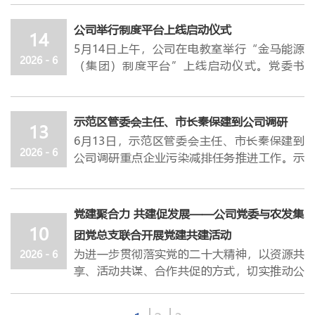
前各类突出问题，下半年经营发展依旧困难重
高永实地察看企业生产运营情况，详细了解当
围绕
焦炭质量指标适配与稳定管控；高炉使用
党的百年奋斗历程中筑牢信仰之基、把稳思想
组织者、推动者和实践者。当前，新形势、新
重、各类风险挑战持续凸显，各级管理者与广
前产业发展现状，认真听取产业布局、技术研
适配与降本增效技术；采购质检物流全流程协
公司举行制度平台上线启动仪式
之舵，把爱党、忧党、兴党、护党之情，转化
任务对党建工作提出了新的更高要求，也对大
14
大员工必须凝心聚力、众志成城攻坚克难，重
发、氢能发展等方面的情况汇报，并通过智能
同；绿色低碳、智能工厂与安全管理等四个核
5月14日上午，公司在电教室举行“金马能源
为履职尽责、推动企业发展的实际行动。
家的履职能力提出了新的挑战。举办这次培训
点打好四大攻坚战役：一是全力打赢金马集团
化管控平台深入了解企业安全生产和环保管控
心议题展开深入研讨。与会人员结合半年度工
2026 - 6
（集团）制度平台”上线启动仪式。党委书
他强调，
班，主要目的就是帮助大家进一步夯实理论基
当前全党上下正在深入开展树立和践
扭亏增盈攻坚战，锚定集团全年盈利、本部利
措施及成效，就进一步抓实安全与环保工作提
作进展，复盘成果、剖析问题、对接需求，就
记、总经理杜轶峰作启动讲话，副总经理郭光
行正确政绩观学习教育，
础、提升业务水平、拓宽工作思路。希望大家
各级党组织要以此次
润超预算目标全力冲刺；二是扎实打赢信阳金
出明确要求。
关键技术攻关、成本管控、长期战略合作等方
荣、范建国、王永新，管理总监张良城，各部
学习教育和问题排查为契机，进一步压紧压实
珍惜本次学习机会，学思想、学业务、补短
港化债风控攻坚战，稳妥有序推进金港相关处
高永强调，要坚定发展信心，
主动顺应时代大
面达成多项共识，为后续业务高效推进明确方
门及子公司负责人、相关岗位人员70余人参
全面从严治党主体责任，特别是基层党组织书
板、提能力，以高质量基层党建引领公司经营
示范区管委会主任、市长秦保建到公司调研
置工作，力争实现金马债权最大限度受偿；三
势，
抢抓政策机遇和市场窗口期，锚定主业深
向、夯实基础。
13
加。
记要当好“第一责任人”，既管好自己，又带
提质增效。
是稳步打赢环保绩效创级攻坚战，确保年底各
6月13日，示范区管委会主任、市长秦保建到
耕细作，紧抓产业政策机遇，持续加大科研投
会前，
双方检化验人员还深入金马能源生产现
杜轶峰
在讲话中
指出，运用数字化手段建设制
好队伍。要持续强化纪律教育和警示教育，
在专题授课环节，任帅凯以《基层党务知识有
2026 - 6
子公司顺利完成创A晋B任务；四是深入打赢管
公司调研重点企业污染减排任务推进工作。示
入、优化产品结构、延伸产业链条、攻坚核心
场，
实地走访储焦仓，细致查看焦炭仓储、装
度平台，源于集团深化管理变革的迫切需求，
让“红红脸、出出汗”成为常态。要健全完善
关政策解读》为题，紧扣发展党员工作的各个
理变革规范高效攻坚战，推动实现组织层级精
范区党工委委员、管委会副主任、副市长王笑
技术，加快智能化、绿色化、高端化转型步
车外运作业场景。
是深入推进制度体系建设，加快迈向规范化、
发展党员和政治审查的长效机制，严把政治
阶段和步骤，进行了全流程梳理与细节解析，
简压缩、业务流程标准规范、管理体系完备健
非，示范区管委会党组成员、副市长、公安局
伐，不断提升核心竞争力和产业链带动能力，
下午，全体参会人员共同前往坡头镇
杜八联革
精细化、智能化治理的重要举措。
关、作风关、廉洁关，确保每一名新党员思想
既明晰了政策边界，又掌握了实操方法，对今
全、各项制度完善落地，以全方位攻坚实干保
局长牛少伟参加活动。公司党委书记、总经理
为示范区经济稳进提质贡献更大力量。
命纪念馆
开展现场学习。在讲解员的带领下，
党建聚合力 共建促发展——公司党委与农发集
杜轶峰强调，制度平台正式上线运行后，领导
过硬、政治过硬、业绩过硬、作风过硬。
后规范开展发展党员工作具有很强的指导意
全体
障全年各项既定目标落地见效。
杜轶峰，副总经理王永新陪同调研。
高永指出，安全是发展的前提，环保是发展的
大家重温革命历史、感悟初心使命，接受深刻
10
干部要带头学、带头用，员工要主动学、熟练
团党总支联合开展党建共建活动
党员干部要以此为契机，把正确政绩观贯穿管
义。黄盼以《深入学习习近平总书记关于树立
饶朝晖强调，各业务部门要切实扛起责任，积
调研过程中，
秦保建
详细了解公司超低排放改
底线。要压实企业主体责任，坚决扛起安全生
的党性教育与精神洗礼。通过实地参观与现场
用，主责部门要统筹抓、持续管，形成
“用制
党治党全过程，推动全面从严治党向纵深发
和践行正确政绩观的重要论述》为题，围
为进一步贯彻落实党的二十大精神，以资源共
2026 - 6
极应对金港能源破产重整相关工作，将资产清
造的整体推进情况，仔细询问当前改造进度、
产、生态环保首要责任，守牢安全底线、生态
教学，进一步坚定理想信念、强化责任担当，
度管人、按流程办事、靠平台运行”的新生
展、向基层延伸。
绕
“政绩为谁而树、树什么样的政绩、靠什么
享、活动共谋、合作共促的方式，切实推动公
算、债权核查、全流程风险作为重点盯控内
关键技术应用及设备运行状态，特别关注大宗
红线，推动产业加快转型升级，实现绿色低
为以高质量党建引领高质量发展凝聚精神力
态，最终在全集团范围内，培育起尊重制度、
他要求，要
树政绩”这一核心命题展开，从理论逻辑、历
强化党建引领，把组织优势转化为
有制企业和非公企业党建提质增效，进一步整
容，主动对接管理人，细化工作举措，减少对
物料清洁运输比例是否达到超低排放改造的相
碳、高质量可持续发展。要树牢底线思维，全
量。
遵守流程、数据驱动的合规文化和执行文化。
发展优势，
史逻辑和实践逻辑三个维度，深入阐释了正确
推动党建工作嵌入产业链、业务
合资源，形成合作共赢的良好局面，
6月10
公司营收及经营基本面的冲击；要提高思想认
关要求，并就焦炉非甲烷总烃排放是否达标等
面提升风险管控能力，常态化开展车间作业、
学习结束后，
公司党委与马钢有限制造管理部