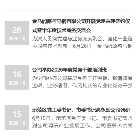
回望党的光辉历程、感悟初心使命，引导全体
经营财务部上半年各项重点工作推进情况、现
党员树立和践行正确政绩观，7月1日上午，公
存问题及下半年重点工作谋划的汇报。各经营
司在电教室召开庆祝建党105周年暨“七
金马能源与马钢有限公司开展党建共建签约仪
班子结合分管领域工作实际，对下半年各项重
一”表彰大会。公司党委书记、总经理杜轶峰
26
点工作提出了具体要求。
式暨半年度技术商务交流会
出席会议并讲授专题党课，公司党建专员刘年
杜轶峰指出，
上半年，金马能源（集团）顶住
为深入贯彻党建与业务深度融合，强化产业链
2026 - 6
委主持会议。
公司党政班子成员、优秀共产党
内外部多重环境带来的巨大压力，重点围绕机
协同与技术创新，6月26日，金马能源与马钢
员、预备党员及部分党员代表等120余人参加
构改革提效、健全制度流程、精益算账创效、
有限公司相关单位开展党建共建签约仪式暨半
了会议。
稳妥化债控险、绩效激励赋能、党建凝聚合力
年度技术商务交流会。本次活动以 “
党建融通
会议在庄严嘹亮的国歌声中拉开了帷幕。会议
六大维度扎实开展各项工作，整体推进有序，
·协同创效—以政治引领稳固供应链发展
” 为
公司举办2026年度党务干部培训班
宣读了《关于批准预备党员转正和接收新党员
16
阶段性成效显著。一是生产经营稳中有进、经
主题，
聚焦业务深度对接与党建融合共建两大
的通知》，全体党员重温入党誓词。会议宣读
为全面补齐公司基层党务工作短板，锻造政治
营结果不断改善；二是降本增效全面落地、支
核心板块，系统开展技术商务交流、红色教育
2026 - 6
了《
过硬、业务精湛、作风扎实的专业化党务干部
关于表彰2026年先进党支部、优秀党务工
撑效应逐步体现；三是管理变革全面展开、规
学习及党建共建签约，切实以党建为纽带凝聚
作者和优秀共产党员的决定
队伍，夯实企业党建工作根基，
》，与会领导为先
6月16日，公
范高效初见成效；四是安全环保平稳有序、支
发展合力、筑牢合作根基、推动共赢发展。
进党支部和优秀党务工作者、优秀共产党员代
司举办2026年度党务干部培训班。示范区党工
撑年度目标实现；五是党建工作不断强化、双
在上午举行的半年度技术商务交流会上，马钢
表进行颁奖。
委组织部组织一
科干部任帅凯，市
委党校讲师
示范区党工委书记、市委书记高永到公司调研
融双促服务经营。
有限公司
制造管理部、运输部、炼铁厂、原料
15
公司党委书记、
黄盼受邀讲课。公司党委书记、总经理杜轶峰
总经
理杜轶峰
带领大家
共同感
杜轶峰强调，在总结上半年成绩和进步的同
6月1
5
日，示范区党工委书记、市委书记高永
采购中心、检测中心等部门的领导及技术负责
悟了党的百年征程，并对公司党建后续工作提
出席开班仪式并作动员讲话。
2026 - 6
时，我们还应该清醒地看到，金马能源在很多
到公司调研产业发展工作。公司董事长饶朝
人、业务骨干与金马营销、采购、运管、技
出了明确要求。他指出，
杜轶峰指出，党务干部是公司党建工作的骨干
站在建党105周年的
方面还存在问题和不足。
对照年度目标复盘当
晖，党委书记、总经理杜轶峰等陪同调研。
术、化验、铁路等
部门相关负责人齐聚一堂，
历史节点，全体党员干部要深入学习党史，从
力量，是党的路线方针政策在基层贯彻落实的