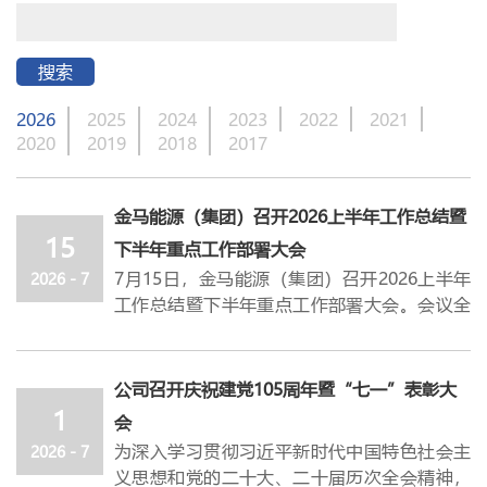
搜索
2026
2025
2024
2023
2022
2021
2020
2019
2018
2017
金马能源（集团）召开2026上半年工作总结暨
15
下半年重点工作部署大会
7月15日，
金马能源（集团）
召开2026上半年
2026 - 7
工作总结暨下半年重点工作部署大会。会议全
面总结公司上半年整体工作开展情况，研判分
析下半年面临的行业
形势与重点任务，并统筹
部署
下半年各项重点工作。
公司董事长饶朝
公司召开庆祝建党105周年暨“七一”表彰大
晖，党委书记、总经理杜轶峰出席会议，各
经
1
会
营班子成员，各部门、子公司负责人参加会
为深入学习贯彻习近平新时代中国特色社会主
2026 - 7
议。
义思想和党的二十大、二十届历次全会精神，
会议先后听取了运营改善部、运行管控中心、