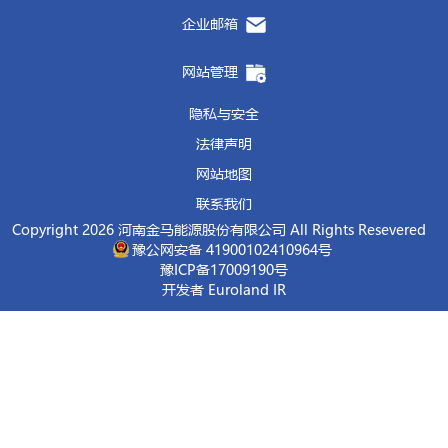
企业邮箱
网站管理
隐私与安全
法律声明
网站地图
联系我们
中国共产党第二十次全国代表大会，是在全党
Copyright 2026 河南金马能源股份有限公司 All Rights Resevered
目标进军的关键时刻召开的一次十分重要的大会
豫公网安备 41900102410964号
豫ICP备17009190号
全国各族人民高举中国特色社会主义伟大旗帜，
开发者 Euroland IR
创新，踔厉奋发、勇毅前行，为全面建设社会主
报告立意深远、思想深刻、内涵丰富，是指导党
推进中华民族伟大复兴的新号角，振奋人心、催
会上，大家以高度的政治觉悟，严肃认真的态
刻领会党的二十大报告精神，用党的最新理论成
公司工作结合起来，把学习成效转化为做好当下
考路上赢得更大胜利和荣光，为公司转型发展再