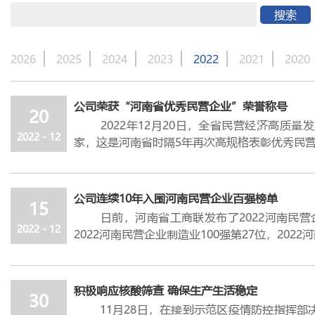
搜索
2026
2025
2024
2023
2022
2021
2020
公司荣获“河南省优秀民营企业”荣誉称号
20
2022
年
12
月
20
日，全省民营经济高质量发
2022 - 12
家，这是河南省时隔
5
年再次高规格表彰优秀民
此次表彰，是旨在鼓励在我国经济社会发展中
晰、稳健经营、不断创新及经历
3
年疫情影响和
部、河南省工业和信息化厅、河南省工商业联合
公司连续10年入围河南民营企业百强榜单
15
平、公正原则，严格按照自下而上、逐级审核推
日前，河南省工商联发布了
2022
河南民营
近年来，公司作为行业领军型企业，紧跟“
2022 - 12
2022
河南民营企业制造业
100
强第
27
位，
2022
河
新推动企业高质量发展；加速化工园区建设，
截至目前，公司已连续
10
年入围
“
河南民
求，提供多元化的延伸拓展服务，服务能力全面
的重要地位。
未来，公司将进一步加大创新力度，提升创新
近年来，公司始终坚持走高质量转型发展之路
积极响应核酸筛查 确保生产生活稳定
30
境效益协调发展。未来公司将继续深入贯彻新发
11
月
28
日，在接到示范区疫情防控指挥部