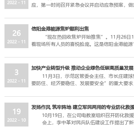
据悉，该榜单是为展示我省大型民营企业发展
2022 - 11
应，第一时间召开紧急会议并启动应急预案，做
神，立足新发展阶段、贯彻新发展理念、融入新
工作，又要照顾好驻厂人员生活问题。从自行核
以企业
2021
年度营业收入总额为基本标准，评选
键环节作出详细部署。
河南民营企业现代服务业
100
强
"
。
针对公司全员核酸采样问题，为严格执行闭环
信阳金港能源焦炉顺利出焦
26
的员工，通过专业采样人员的辅导，成立了核酸
“
现在热回收焦炉开始推焦
”
。
11
月
26
日
1
生产部结合实际情况，及时进行调班，决定
2022 - 11
着现场所有人员的喜悦脸庞。这是信阳金港能源
行。
入倒计时。
办公室针对
1300
余名驻厂员工吃住问题作
该项目采用清洁环保智能型卧式热回收焦炉
室、各处室、各车间核算员等轮班进行帮厨，在
能换热、高效发电、源头环保
”
的全新环保模
加快产业转型升级 推动企业绿色低碳高质量发展
协调各车间及子公司首先在本部门区域内自行安
3
下，所有参建单位和参建人员克服疫情管控、人
11
月
3
日，示范区管委会主任、市长庄建球
确保在厂人员有一个良好的休息和生活环境。
调度，集中多方优势力量，创新管理，确保了
2022 - 11
要防住、经济要稳住、发展要安全
”
的重大要求
防疫尚未结束，发展不能停歇，公司将坚持疫
息
”
的企业精神，以顽强斗志和务实作风投入到
展。公司党委书记、总经理王明忠，常务副总经
冲刺，积极为“美好生活看信阳”赋能添彩，
庄建球一行首先参观了
180
万吨
/
年装备大
活”的殷殷嘱托。
全国最大的顶装焦炉，具有装备大型化、生产智
发扬作风 筑牢阵地 建立军民两用的专业防化救
信阳金港能源
159
万吨
/
年焦化节能技改项
19
目投产后可进一步延链发展精细化工、新型材料
10
月
19
日，在公司电教室组织召开防化救援
现。项目建成后，将进一步加快推动实现金马能
并极大提升园区集聚集约集群发展水平，带动地
2022 - 10
会上，李中革对民兵队伍建设工作提出了新任
也为金马能源构建布局合理、装备先进、产品多
源化工
20
万吨
/
年苯加氢项目。
设基础，筑牢民兵工作宣传阵地和专业技能提
庄建球在听取企业产业链发展情况和产业布局