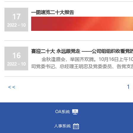
献。
产工作，严格落实企业主体责任，持续加强疫情
民兵是中国共产党领导的在长期革命战争中逐
一图速览二十大报告
改，确保企业安全、高效开展生产作业。
17
作用。中华人民共和国成立后，民兵制度已成为
庄建球强调，面对新冠肺炎疫情冲击，要坚定
自
2020
年
4
月
18
日公司根据市武装部要求成
2022 - 10
业，着力补链延链强链，加快产业集群化发展，
《关于做好
2022
年全省民兵组织整顿工作的通知
委、管委会将全力支持企业发展，为企业提供最
救援连。
成立铁路护路民兵连以来，公司民兵队伍在公
喜迎二十大 永远跟党走 ——公司组组织收看党
进、自强不息的企业精神，获得了市武装部领导
16
金秋逢盛会，举国齐欢腾。
10
月
16
日上午
1
2022 - 10
司党委书记、总经理王明忠及党委委员、各党支
<<
1
OA系统
人事系统