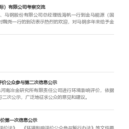
始终坚持“集约发展、集群发展、低碳发展”的理念，逐
际）有限公司考察交流
源、化工、物流贸易”为一体的清洁能源生产服务基地,并
、马钢股份有限公司总经理钱海帆一行到金马能源（国
精诚团结、务实重干、乘风破浪、奋力拼搏，金马的企业品牌
对魏尧一行的到访表示热烈的欢迎，对马钢多年来给予金
是对金马人过去业绩的肯定，更是对金马人未来工作的鞭
，实现 “百年金马，追求卓越”的美好未来。
上半年生产经营情况及未来发展策略；董事长饶朝晖对金马
础上形成的，已经成为政府认同、社会认可的品牌,自
焦炭业务和煤化工能源等方面进一步加强深层次合作。
业的发展历程和所取得的成就，并通过掌握的具有连续性和
此机会提前祝贺金马能源在香港联交所主板成功上市一
政策、引导民营经济健康发展提供可靠依据。河南民营企
社会责任绩效分类指引》国家标准以及《民营企业社会责任
股东，也是重要用户，与金马能源是命运共同体，亲如
评价规则”评价出来，综合反映企业在科技创新、关爱员
的未来发展，希望双方在能源煤化工板块的生产经营、技
评价公众参与第二次信息公示
河南冶金研究所有限责任公司进行环境影响评价，依据
行二次公示，广泛地征求公众的意见和建议。
进入滤液槽，硫膏进入浆液槽，然后由浆液移送泵送往
00万元，在公司10万吨/年粗苯加氢的基础上进行改造扩
锅炉进行余热回收。过程气被冷却后进入净化工序。
加主、预反应器催化剂填充量，萃取蒸馏单元增加预蒸馏
评价第一次信息公示
，分别对过程气进行增湿降温、气体冷却、洗净，然后
取消现有白土塔。辅助系统将开放式冷却塔改为闭式冷却
价法》、《环境影响评价公众参与暂行办法》等文件要