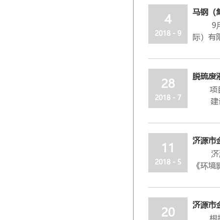
公司自
马钢（
4
步由传
9月4
于20
2018 - 9
际）有
赢得了
马能源
策与激
公司党
河南民
能源建
脱硫废
201
28
马钢股
项目名
说服力
周年，
2018 - 7
建设单
业社会
马钢（
建设地
评价与
一家人
总 投 
工、公
术升级
项目备案
济源市
11
建设内
济源市
工艺
2018 - 5
《环境
1、预
一、
焚烧工
济源市
2、焚
容，加
济源市
3、净
20
塔、溶
根据《
进入干