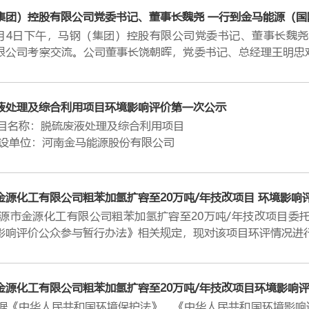
2003成立以来，在公司党委书记、总经理王明忠的带领下，
集团）控股有限公司党委书记、董事长魏尧 一行到金马能源（国
统炼焦行业向新型能源化工行业转型发展，形成了集“炼焦、能
日下午，马钢（集团）控股有限公司党委书记、董事长魏尧
17年10月10日，在香港联交所 成功上市。十五年来，金马人
限公司考察交流。公司董事长饶朝晖，党委书记、总经理王明忠
用户的认同、金马的产品获得了用户的青睐。百强企业的殊荣既
公司的关心和支持表示衷心感谢。
励。面向未来，我们将秉承“加压奋进，自强不息”的企业精神
委书记、总经理王明忠介绍了金马能源2017年和2018年
营企业100强是河南省工商联在对规模以上民营企业调研基
厂以来混合所有制运行经验及其优势进行了介绍，希望与马钢在
液处理及综合利用项目环境影响评价第一次公示
3年至今已连续6年向社会发布，在一定程度上展示了我省民营企
份公司总经理钱海帆也对双方多年的友好合作表示赞赏，并借
称：脱硫废液处理及综合利用项目
的上规模民营企业经营数据，为党和政府出台扶持民营经济发展
希望公司的业绩蒸蒸日上。
位：河南金马能源股份有限公司
责任100强榜单为今年首次发布，根据《社会责任指南》和《
集团）党委书记、董事长魏尧讲到，马钢既是金马能源的主要
点：济源市河南金马能源股份有限公司现有厂区内
管理指南》河南省地方标准制定“河南民营企业社会责任百强榜
，马钢将本着合作共赢的思路，一如既往地重视和支持金马能源
资： 8499.01万元
益慈善、环境保护等方面的情况。
等方面加强沟通和合作。
：2018-419001-26-03-042912
金源化工有限公司粗苯加氢扩容至20万吨/年技改项目 环境影响
容：建设年处理30000吨脱硫废液生产线一条。
金源化工有限公司粗苯加氢扩容至20万吨/年技改项目委托
路线为:
影响评价公众参与暂行办法》相关规定，现对该项目环评情况进
处理工序：将硫泡沫液送入卧式离心机，进行固液分离，滤液
项目概况
序。
金源化工有限公司粗苯加氢扩容至20万吨/年技改项目投资152
烧工序：硫浆雾化后送入焚烧炉，生成SO2过程气，进入废热
氢单元增加预分馏塔，更换循环氢压缩机、更换蒸发器管束，增
金源化工有限公司粗苯加氢扩容至20万吨/年技改项目环境影响
化工序：过程气依次通过增湿塔、冷却塔、洗净塔及电除雾器
剂回收塔，将现有的甲苯塔改造成苯塔，蒸馏塔更换高效塔盘，
中华人民共和国环境保护法》、《中华人民共和国环境影响评
吸工序。