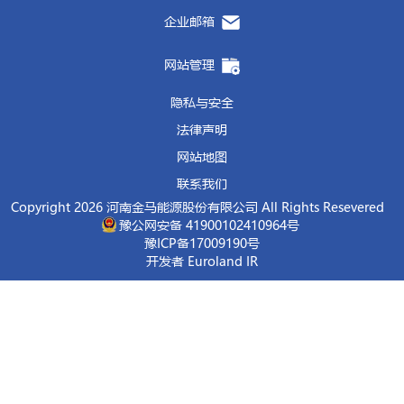
宏伟发展目标而努力奋斗！
企业邮箱
网站管理
在上市仪式上，饶朝晖讲到，金源氢化是生产
隐私与安全
致力于发展具有潜力的低碳能源，布局氢能产业
法律声明
应用场景”各范畴。上市后，公司将严格按照港
网站地图
司运作，不断提升产品质量和服务水平，以良好
在随后的金源氢化上市庆功午宴上，董倩代表
联系我们
源氢化作为河南省最大的纯苯供应商和第三大液
Copyright 2026 河南金马能源股份有限公司 All Rights Resevered
产业集群和推动高质量发展做出了突出贡献。希
豫公网安备 41900102410964号
豫ICP备17009190号
加持和市场助力下，不断在新赛道上塑造新优势
开发者 Euroland IR
贡献。
王增光在上市庆功午宴上向长期关心支持企业
市辛勤付出的中介机构表示衷心感谢！并表示，
国际合作，推动企业高质量发展；将一如既往地
化能源化工企业。
金源氢化位于河南省济源高新技术产业开发区
化天然气（LNG）及煤气等清洁能源领域以及