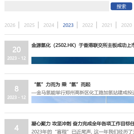
搜索
2026
2025
2024
2023
2022
2021
2020
金源氢化（2502.HK）于香港联交所主板成功上
20
2023 - 12
“氢”力而为 乘“氢”而起
8
—金马氢能举行郑州高新区化工路加氢站建成投
2023 - 12
2
023
年
12
月
20
日上午，伴随着响亮的锣声，
氢化化工股份有限公司（以下简称
“
金源氢化
”
凝心聚力 攻坚冲刺 奋力完成全年各项工作目标
上市。金源氢化的成功上市使公司旗下拥有两家
4
2023
年的“赛程”已近尾声
,
这一年我们经历了
力，标志着企业的高质量发展又翻开了全新的一