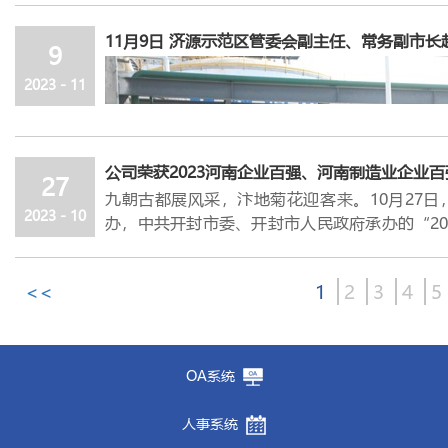
综合应急演练。
础高级化和产业链现代化，为传统煤化工在氢能
河南省济源高新技术产业开发区党组书记、主
赛，被济源示范区管委会评为团体奖，荣获两枚
工作的极端严峻性，强化“时时放心不下”的责
此次演练采用实战演练的方式，模拟了化产
1#
粗
产业链、供应链、创新链全面发展，谱写绿色转
11月9日 济源示范区管委会副主任、常务副市
朝晖，金马能源党委书记、总经理王明忠，公
人先锋号”荣誉称号；
9
月份公司消防队被济源
开展隐患排查整改，及时发现和化解潜在风险，
9
因静电发生着火事故情景，演练分为
9
个场景，
仪式上，张红军希望，金马氢能要发挥龙头作
式，和与会嘉宾共同见证这个重要的历史时刻。
示范区专职消防救援队伍
2023
年度比武竞赛先进
要加快项目建设，增强发展动力活力。围绕各项
过程，再到现场处置，最后到演练评估总结的全
营，加快推动形成布局合理、覆盖广泛、智能高
2023 - 11
这些成绩的取得离不开公司各级领导的大力支持
清单，强化现场调度，改进推进模式，加强服务
演练结束后，公司副总经理王永新对演练全过程
助推国家先进制造业高地建设。郑州高新区将以
奋进、自强不息的企业精神和特别能吃苦、特别
金源氢化上市，积极推动
5.5
米焦炉升级改造项目
务保障、评分规则等各环节，以及对每场演练的
快推进氢能全产业链建设，为氢能产业发展，提
止境的理念，强化责任意识，履行岗位职责，争
要优化经营管理，持续不断挖潜增效。立足“人
的队伍对本次的演练效果等进行了检讨和分析，
据悉，金马氢能郑州高新区化工路加氢站占地面
发展贡献力量。
引领，突出节能降耗，建立健全成本精细化管
公司荣获2023河南企业百强、河南制造业企业
的整改措施。
200
辆氢能重卡的加氢需求，是目前河南省最大
27
质”上求实效，苦练内功、深挖潜力、多点发力
九朝古都展风采，汴地菊花迎客来。
10
月
27
日
通过演练，不仅增强了公司应急人员对应急预
站。金马氢能已与郑州高新区签署合作协议，计
要加强团队协作，全面形成攻坚合力。各单位各
2023 - 10
办，中共开封市委、开封市人民政府承办的
“20
力，还让全体员工受到真实、直观和深刻的消防
商用车及渣土车运营商一达民安签订三方合作协
型发展之策，积极应对困难挑战，心往一处想、
会议主题
“
振兴河南、大企当先
”
。
“
河南企业
为直观的了解，进一步提高了大家消防安全意识
省能源业及装备制造业高质量发展，积极打造氢
志、协调的行动，大力发扬吃苦耐劳精神，切实
业企业
100
强
”
榜单以及《
2023
河南企业
100
强
下的应变能力，为推动公司消防安全工作扎实有
路、谋发展、抓生产的浓厚氛围。
<<
1
2
3
4
5
位列
2023
河南企业
100
强榜单第
57
位，
2023
河
茫茫商海，百舸争流。面对残酷的市场和激烈的
省企业界的一次盛会，标志着我省企业在面对复
每一次波动，业界同行的每一个进步，对我们而
把握机遇、寻求发展的决心和信心。
刻刻振奋精神、不可掉以轻心。
OA系统
年终在即，任务在肩。只要我们树立坚定信心、
战四季度、冲刺全年目标，并不是一个简单的口
人事系统
我们争分夺秒、快马加鞭，以务实高效的作风，