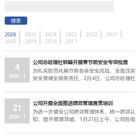
搜索
2026
2025
2024
2023
2022
2021
2020
2019
2018
2017
公司总经理杜轶峰开展春节前安全专项检查
4
为扎实防范化解节前各类安全风险，全面压实
2026 - 2
安全管理全链条责任，
2月4日，公司总经理杜
轶峰带队深入公司各关键区域、重点岗位，开
展春节前安全专项检查。公司副总经理
、
总工
程师王永新，安全部部长卢永强及各部门负责
公司开展全面推进绩效管理宣贯培训
21
人参加。
为进一步健全公司绩效管理体系，统一绩效认
此次检查
坚持
“问题导向、聚焦重点、从严从
2026 - 1
知，提升管理效能，
1月21日上午，公司在电
细、标本兼治”原则，
紧扣
安全疑难问题清
教室开展
全面推进绩效管理宣贯培训。
公司总
单，精准排查安全管理薄弱环节，重点围绕防
经理杜轶峰作动员讲话，
管理总监张良城担任
腐保温工程、老旧设施改造、安全设施日常运