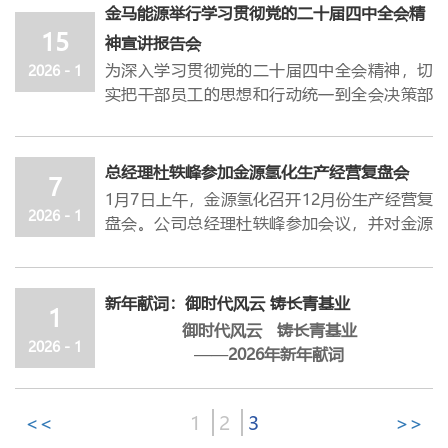
主讲讲师，各
单位、部门负责人
及相关岗位人
金马能源举行学习贯彻党的二十届四中全会精
维等关键
方面
，开展全方位、无死角的排查核
员参加本次培训。
15
验。
神宣讲报告会
杜轶峰在讲话中指出，健全完善绩效管理体
杜轶峰指出，防腐保温工程是保障生产设备安
为深入学习贯彻党的二十届四中全会精神，切
2026 - 1
系，是激发组织内生动力、驱动高质量发展的
全运行的
“防护屏障”，更是防范泄漏、火灾
实把干部员工的思想和行动统一到全会决策部
核心支撑。当前，公司“提质增量、流程优
等重大安全风险的关键防线。各相关责任单位
署上来，1月15日
，金马能源举行学习贯彻党
化、机构调整”等战略举措即将陆续落地，要
需针对露天设备、关键管道等重点部位，加大
的二十届四中全会精神宣讲报告会。示范区党
树立“让能干的人有舞台，让干成的人有奖
巡检频次，实行“每日巡查、每周复盘”机
工委宣讲团成员，示范区住房和城乡建设局党
总经理杜轶峰参加金源氢化生产经营复盘会
台”的价值导向，秉持“无定责，激发活
7
制，对排查出的防腐层破损、保温失效等问
组书记、局长王剑波
作宣讲报告。公司总经理
力”的理念，打破固化思维、主动担当作为，
1月7日上午，金源氢化召开12月份生产经营复
题，建立台账、限期整改；老旧设施改造要科
杜轶峰等领导参加宣讲会，公司党委副书记、
2026 - 1
凝聚起推动发展的强大合力。各部门要扎实推
盘会。公司总经理杜轶峰参加会议，并对金源
学制定方案，结合设备实际工况与生产需求优
副总经理王永新主持宣讲会。
进指标分解、构建提质增效管理体系，精准谋
氢化后续的生产经营工作提出明确要求。
化设计，倒排工期、挂图作战；安全设施日常
宣讲会上，王剑波以“深入学习贯彻党的二十
划部门指标拆解路径并在运行中动态优化，严
杜轶峰指出，当前市场环境虽持续处于低迷态
运维
要
拧紧责任链条，严格落实
“谁管理、谁
届四中全会精神，确保基本实现社会主义现代
格落实“指标成本化、成本指标化”的核心要
势，但这绝不能成为企业效益下滑、出现亏损
新年献词：御时代风云 铸长青基业
负责，谁使用、谁维护”机制，确保每一件设
化取得决定性进展”为主题，从深刻认识党的
1
求，确立“价值创造为基、价值分配为果”的
的“挡箭牌”。我们要深刻认识到，企业发展
施有人管、有人查、有人护。
御时代风云 铸长青基业
二十届四中全会的重大意义和深远影响，准确
分配原则，以价值贡献度作为资源配置与收益
的核心驱动力在于自身潜力的挖掘与核心能力
2026 - 1
结合此次检查情况，杜轶峰对后续工作提出四
——
2026年新年献词
把握“十五五”时期在基本实现社会主义现代
分享的核心依据；在未来用人选拔中坚持以绩
的锻造。要向外对标找差距，紧盯行业先进标
点明确要求，一是压实责任链条，各部门负责
公司总经理 杜轶峰
化进程中的重要地位，深刻领会“十五五”时
效为核心标尺，着力营造人人有责、人人创
杆，精准研判市场趋势与竞争格局，汲取优秀
人要切实履行
“第一责任人”职责，将安全责
期经济社会发展的指导方针、重大原则、主要
效、人人争先的浓厚氛围。
经验补短板；向内复盘查不足，聚焦经营管
<<
1
2
3
>>
任层层传导、逐级压实，确保各项工作部署到
当新年的第一缕晨光刺破苍穹，我们又站
目标、战略任务、重大举措等方面，对全会精
授课过程中，
张良
城
结合公司实际情况，
围绕
理、技术创新、团队效能等关键环节，深挖流