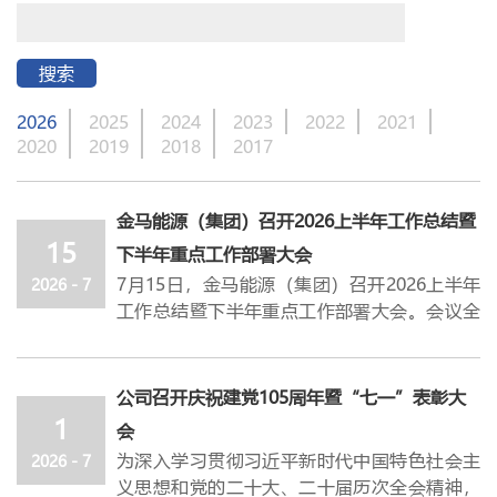
搜索
2026
2025
2024
2023
2022
2021
2020
2019
2018
2017
金马能源（集团）召开2026上半年工作总结暨
15
下半年重点工作部署大会
7月15日，
金马能源（集团）
召开2026上半年
2026 - 7
工作总结暨下半年重点工作部署大会。会议全
面总结公司上半年整体工作开展情况，研判分
析下半年面临的行业
形势与重点任务，并统筹
部署
下半年各项重点工作。
公司董事长饶朝
公司召开庆祝建党105周年暨“七一”表彰大
晖，党委书记、总经理杜轶峰出席会议，各
经
1
会
营班子成员，各部门、子公司负责人参加会
为深入学习贯彻习近平新时代中国特色社会主
2026 - 7
议。
义思想和党的二十大、二十届历次全会精神，
会议先后听取了运营改善部、运行管控中心、