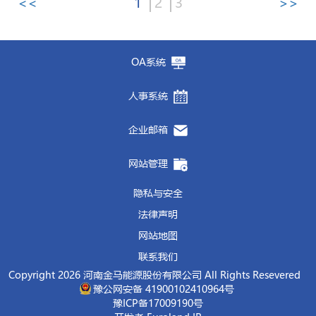
<<
1
2
3
>>
启动仪式结束后，项目开发人员对平台的使用
线、管理线。要
政绩观的丰富内涵，
聚焦主责主业，全力稳住生产
引导党员干部将正确政绩
日，公司党委与济兴农发集团党总支联合开展
识，将安全环保工作摆在生产经营工作首位，
问题进行深入了解。
设备运维、仓储物流、消防隐患全方位排查整
党委、
炼铁厂党委、
原料采购中心党委举行党
操作进行了全面细致地培训和演示；
管理总监
经营大局，
观融入日常管理全过程、体现在支部建设各方
面对市场压力和发展难题，不回
党建共建主题活动，开启双方党建共建、业务
进一步细化管控举措、补齐管理短板，实现安
秦保建指出，
超低排放改造是推动产业转型升
治，做到风险早预判、隐患早清零，坚决防范
建共建签约仪式。马钢有限制造管理部党委书
张良城对下一步制度建设工作提出了明确要
避、不退缩，主动想办法、出实招，牢牢守住
面，切实以对党忠诚、为民服务的实际行动践
共融、发展共赢的全新合作格局。
全环保管控全覆盖，坚决守住企业生存生命
级、实现绿色高质量发展的重要举措，也是争
各类安全事故发生。要紧扣生态环保各项硬性
记、副部长
汪开保，
炼铁厂党委副书记、纪委
求
。
企业经营发展基本盘。要
行初心使命。
坚守底线思维，筑牢
济兴农发集团董事长苗春生、总经理王涛一
线，防范各类安全环保事故发生。
创环境绩效
A级企业的关键前提。企业在改造
OA系统
要求，严格对标焦化行业超低排放改造标准，
书记、工会主席
王德川
，
原料采购中心总经
制度平台的上线运行，为公司制度的“立项、
安全稳定发展防线，
培训班结束后，公司于
凝聚全体职工的向心力、
6月17日组织部分党务
行，金马能源党委书记、总经理杜轶峰、在济
过程中要进一步提高站位，严格对标国家和
逐项落实减排降耗重点任务，坚持合规生产、
理、党委副书记何亮，金马能源党委书记、总
起草、审核、批准、发布、修订、废止”以及
凝聚力，营造团结和谐、安定有序的内部环
干部赴洛阳开展红色教育活动。在东方红农耕
党委班子成员，党建专员刘年委等参加活动。
省、示范区相关标准，确保各项排放指标稳定
人事系统
绿色生产，确保各类污染物稳定达标排放，努
经理杜轶峰共同签署《党建共建协议书》
，并
查询和应用，打造了一个现代化的“操作系
境，为企业发展筑牢坚实保障。要
博物馆和东方红大功率轮式拖拉机总装线，大
坚持实干担
活动伊始，双方隆重举行党建共建签约暨揭牌
达标，为下一步争创环境绩效A级企业打下坚
力争创环保绩效
A级企业，更好实现经济效
为
“党建共建单位”揭牌。坡头镇党委书记李
统”。这不仅是简单的技术工具上线，更是一
当，凝聚干事创业强大合力，
家学习我国农机工业发展历程，切身感受到新
以“时时放心不
仪式。济兴农发集团董事长苗春生，金马能源
实基础。
企业邮箱
益、社会效益与生态效益的有机统一。
国红到会指导并致辞表示欢迎。
次深刻的管理理念更新和管理模式重塑，将有
下”的责任感，抓实抓细抓好各项工作，确保
时代“大国重器”的硬核实力，深刻感悟“东
党委书记、总经理杜轶峰代表双方签署《党建
秦保建还鼓励企业要坚定发展信心，持续强化
饶朝晖、杜轶峰
对
党工委
长期以来的帮扶支持
杜轶峰在讲话中指出，
金马与马钢长期以来互
助于建设更加智慧、更加高效的金马。
年度目标任务圆满完成，推动集团发展不断迈
方红”品牌背后蕴含的家国情怀与使命担当。
共建协议书》，并共同为“党建共建单位”揭
内部管理，科学统筹环保投入与生产经营，努
网站管理
表示感谢，并
表示
企业
将
充分发挥自身综合优
为重要战略合作伙伴，此次四方党委开展党建
上新台阶。
在洛八办红色旧址，大家循着革命先辈的奋斗
牌。双方一致表示，将以此次共建为契机，建
力通过技术创新和精细化管理降低运行成本。
势
，
锚定产业发展目标
，
从严抓实安全生产全
联建共建，正是顺应时代要求、立足发展大
会后，公司组织部分党员代表通过视频直播共
足迹，逐一参观馆内历史文物、珍贵影像照片
立常态化交流机制，围绕组织建设互促、党员
隐私与安全
同时，要建立健全常态化环保管控机制，把当
流程管控，持续优化环保治理工艺，严守安
局，将党的政治优势、组织优势转化为发展优
同观看了
与文献史料，切身感受革命先辈不畏艰险、浴
庆祝中国共产党成立105周年大会。
干部互动、业务发展互助等方面深化合作，切
前好的形势巩固下去，确保超低排放成果经得
法律声明
全、环保双重底线，合规稳健经营、绿色创新
势、合作优势的一次有益探索和务实举措。未
血奋战的家国情怀，接受了一场深刻的红色精
实将党的政治优势、组织优势转化为发展优
起检验，为全市环境空气质量持续改善作出积
发展，持续做大做强主业，主动扛起企业社会
来合作中，
将围绕“资源共享、优势互补、互
网站地图
神洗礼与思想淬炼。
势，以高质量党建引领双方高质量发展。
极贡献。
责任，为
示范区
经济社会高质量发展贡献更大
相促进、共同提高”的工作思路，着力构建常
联系我们
此次培训形式多样、内容丰富、衔接紧密，集
签约揭牌仪式结束后，为直观学习借鉴优秀基
杜轶峰汇报了公司相关情况，并对示范区管委
企业力量。
态化、制度化的党建合作新格局。
Copyright 2026 河南金马能源股份有限公司 All Rights Resevered
中授课夯实了理论基础，现场教学拓展了实践
层党建工作经验和产业发展模式，公司组织30
会以及各级领导对企业的大力支持和关怀表示
此次活动是公司党委深化党建引领、推进跨界
豫公网安备 41900102410964号
视野，实现了思想淬炼与能力提升的双重目
余名党员干部代表在济兴农发集团班子成员的
感谢。他表示，企业将保持定力、迎难而上，
协同的重要实践。下一步，公司党委将以此次
豫ICP备17009190号
标。参训学员一致表示，将以此次培训为新起
陪同下，先后走进国家粮食储备库有限公司、
以更加有力的举措、更加扎实的作风，努力确