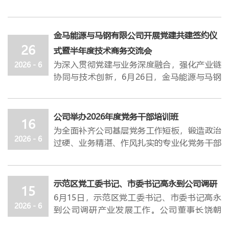
回望党的光辉历程、感悟初心使命，引导全体
经营财务部上半年各项重点工作推进情况、现
党员树立和践行正确政绩观，7月1日上午，公
存问题及下半年重点工作谋划的汇报。各经营
司在电教室召开庆祝建党105周年暨“七
金马能源与马钢有限公司开展党建共建签约仪
班子结合分管领域工作实际，对下半年各项重
一”表彰大会。公司党委书记、总经理杜轶峰
26
点工作提出了具体要求。
式暨半年度技术商务交流会
出席会议并讲授专题党课，公司党建专员刘年
杜轶峰指出，
上半年，金马能源（集团）顶住
为深入贯彻党建与业务深度融合，强化产业链
2026 - 6
委主持会议。
公司党政班子成员、优秀共产党
内外部多重环境带来的巨大压力，重点围绕机
协同与技术创新，6月26日，金马能源与马钢
员、预备党员及部分党员代表等120余人参加
构改革提效、健全制度流程、精益算账创效、
有限公司相关单位开展党建共建签约仪式暨半
了会议。
稳妥化债控险、绩效激励赋能、党建凝聚合力
年度技术商务交流会。本次活动以 “
党建融通
会议在庄严嘹亮的国歌声中拉开了帷幕。会议
六大维度扎实开展各项工作，整体推进有序，
·协同创效—以政治引领稳固供应链发展
” 为
公司举办2026年度党务干部培训班
宣读了《关于批准预备党员转正和接收新党员
16
阶段性成效显著。一是生产经营稳中有进、经
主题，
聚焦业务深度对接与党建融合共建两大
的通知》，全体党员重温入党誓词。会议宣读
为全面补齐公司基层党务工作短板，锻造政治
营结果不断改善；二是降本增效全面落地、支
核心板块，系统开展技术商务交流、红色教育
2026 - 6
了《
过硬、业务精湛、作风扎实的专业化党务干部
关于表彰2026年先进党支部、优秀党务工
撑效应逐步体现；三是管理变革全面展开、规
学习及党建共建签约，切实以党建为纽带凝聚
作者和优秀共产党员的决定
队伍，夯实企业党建工作根基，
》，与会领导为先
6月16日，公
范高效初见成效；四是安全环保平稳有序、支
发展合力、筑牢合作根基、推动共赢发展。
进党支部和优秀党务工作者、优秀共产党员代
司举办2026年度党务干部培训班。示范区党工
撑年度目标实现；五是党建工作不断强化、双
在上午举行的半年度技术商务交流会上，马钢
表进行颁奖。
委组织部组织一
科干部任帅凯，市
委党校讲师
示范区党工委书记、市委书记高永到公司调研
融双促服务经营。
有限公司
制造管理部、运输部、炼铁厂、原料
15
公司党委书记、
黄盼受邀讲课。公司党委书记、总经理杜轶峰
总经
理杜轶峰
带领大家
共同感
杜轶峰强调，在总结上半年成绩和进步的同
6月1
5
日，示范区党工委书记、市委书记高永
采购中心、检测中心等部门的领导及技术负责
悟了党的百年征程，并对公司党建后续工作提
出席开班仪式并作动员讲话。
2026 - 6
时，我们还应该清醒地看到，金马能源在很多
到公司调研产业发展工作。公司董事长饶朝
人、业务骨干与金马营销、采购、运管、技
出了明确要求。他指出，
杜轶峰指出，党务干部是公司党建工作的骨干
站在建党105周年的
方面还存在问题和不足。
对照年度目标复盘当
晖，党委书记、总经理杜轶峰等陪同调研。
术、化验、铁路等
部门相关负责人齐聚一堂，
历史节点，全体党员干部要深入学习党史，从
力量，是党的路线方针政策在基层贯彻落实的