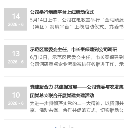
前各类突出问题，下半年经营发展依旧困难重
高永实地察看企业生产运营情况，详细了解当
围绕
焦炭质量指标适配与稳定管控；高炉使用
党的百年奋斗历程中筑牢信仰之基、把稳思想
组织者、推动者和实践者。当前，新形势、新
重、各类风险挑战持续凸显，各级管理者与广
前产业发展现状，认真听取产业布局、技术研
适配与降本增效技术；采购质检物流全流程协
公司举行制度平台上线启动仪式
之舵，把爱党、忧党、兴党、护党之情，转化
任务对党建工作提出了新的更高要求，也对大
14
大员工必须凝心聚力、众志成城攻坚克难，重
发、氢能发展等方面的情况汇报，并通过智能
同；绿色低碳、智能工厂与安全管理等四个核
5月14日上午，公司在电教室举行“金马能源
为履职尽责、推动企业发展的实际行动。
家的履职能力提出了新的挑战。举办这次培训
点打好四大攻坚战役：一是全力打赢金马集团
化管控平台深入了解企业安全生产和环保管控
心议题展开深入研讨。与会人员结合半年度工
2026 - 6
（集团）制度平台”上线启动仪式。党委书
他强调，
班，主要目的就是帮助大家进一步夯实理论基
当前全党上下正在深入开展树立和践
扭亏增盈攻坚战，锚定集团全年盈利、本部利
措施及成效，就进一步抓实安全与环保工作提
作进展，复盘成果、剖析问题、对接需求，就
记、总经理杜轶峰作启动讲话，副总经理郭光
行正确政绩观学习教育，
础、提升业务水平、拓宽工作思路。希望大家
各级党组织要以此次
润超预算目标全力冲刺；二是扎实打赢信阳金
出明确要求。
关键技术攻关、成本管控、长期战略合作等方
荣、范建国、王永新，管理总监张良城，各部
学习教育和问题排查为契机，进一步压紧压实
珍惜本次学习机会，学思想、学业务、补短
港化债风控攻坚战，稳妥有序推进金港相关处
高永强调，要坚定发展信心，
主动顺应时代大
面达成多项共识，为后续业务高效推进明确方
门及子公司负责人、相关岗位人员70余人参
全面从严治党主体责任，特别是基层党组织书
板、提能力，以高质量基层党建引领公司经营
示范区管委会主任、市长秦保建到公司调研
置工作，力争实现金马债权最大限度受偿；三
势，
抢抓政策机遇和市场窗口期，锚定主业深
向、夯实基础。
13
加。
记要当好“第一责任人”，既管好自己，又带
提质增效。
是稳步打赢环保绩效创级攻坚战，确保年底各
6月13日，示范区管委会主任、市长秦保建到
耕细作，紧抓产业政策机遇，持续加大科研投
会前，
双方检化验人员还深入金马能源生产现
杜轶峰
在讲话中
指出，运用数字化手段建设制
好队伍。要持续强化纪律教育和警示教育，
在专题授课环节，任帅凯以《基层党务知识有
2026 - 6
子公司顺利完成创A晋B任务；四是深入打赢管
公司调研重点企业污染减排任务推进工作。示
入、优化产品结构、延伸产业链条、攻坚核心
场，
实地走访储焦仓，细致查看焦炭仓储、装
度平台，源于集团深化管理变革的迫切需求，
让“红红脸、出出汗”成为常态。要健全完善
关政策解读》为题，紧扣发展党员工作的各个
理变革规范高效攻坚战，推动实现组织层级精
范区党工委委员、管委会副主任、副市长王笑
技术，加快智能化、绿色化、高端化转型步
车外运作业场景。
是深入推进制度体系建设，加快迈向规范化、
发展党员和政治审查的长效机制，严把政治
阶段和步骤，进行了全流程梳理与细节解析，
简压缩、业务流程标准规范、管理体系完备健
非，示范区管委会党组成员、副市长、公安局
伐，不断提升核心竞争力和产业链带动能力，
下午，全体参会人员共同前往坡头镇
杜八联革
精细化、智能化治理的重要举措。
关、作风关、廉洁关，确保每一名新党员思想
既明晰了政策边界，又掌握了实操方法，对今
全、各项制度完善落地，以全方位攻坚实干保
局长牛少伟参加活动。公司党委书记、总经理
为示范区经济稳进提质贡献更大力量。
命纪念馆
开展现场学习。在讲解员的带领下，
党建聚合力 共建促发展——公司党委与农发集
杜轶峰强调，制度平台正式上线运行后，领导
过硬、政治过硬、业绩过硬、作风过硬。
后规范开展发展党员工作具有很强的指导意
全体
障全年各项既定目标落地见效。
杜轶峰，副总经理王永新陪同调研。
高永指出，安全是发展的前提，环保是发展的
大家重温革命历史、感悟初心使命，接受深刻
10
干部要带头学、带头用，员工要主动学、熟练
团党总支联合开展党建共建活动
党员干部要以此为契机，把正确政绩观贯穿管
义。黄盼以《深入学习习近平总书记关于树立
饶朝晖强调，各业务部门要切实扛起责任，积
调研过程中，
秦保建
详细了解公司超低排放改
底线。要压实企业主体责任，坚决扛起安全生
的党性教育与精神洗礼。通过实地参观与现场
用，主责部门要统筹抓、持续管，形成
“用制
党治党全过程，推动全面从严治党向纵深发
和践行正确政绩观的重要论述》为题，围
为进一步贯彻落实党的二十大精神，以资源共
2026 - 6
极应对金港能源破产重整相关工作，将资产清
造的整体推进情况，仔细询问当前改造进度、
产、生态环保首要责任，守牢安全底线、生态
教学，进一步坚定理想信念、强化责任担当，
度管人、按流程办事、靠平台运行”的新生
展、向基层延伸。
绕
“政绩为谁而树、树什么样的政绩、靠什么
享、活动共谋、合作共促的方式，切实推动公
算、债权核查、全流程风险作为重点盯控内
关键技术应用及设备运行状态，特别关注大宗
红线，推动产业加快转型升级，实现绿色低
为以高质量党建引领高质量发展凝聚精神力
态，最终在全集团范围内，培育起尊重制度、
他要求，要
树政绩”这一核心命题展开，从理论逻辑、历
强化党建引领，把组织优势转化为
有制企业和非公企业党建提质增效，进一步整
容，主动对接管理人，细化工作举措，减少对
物料清洁运输比例是否达到超低排放改造的相
碳、高质量可持续发展。要树牢底线思维，全
量。
遵守流程、数据驱动的合规文化和执行文化。
发展优势，
史逻辑和实践逻辑三个维度，深入阐释了正确
推动党建工作嵌入产业链、业务
合资源，形成合作共赢的良好局面，
6月10
公司营收及经营基本面的冲击；要提高思想认
关要求，并就焦炉非甲烷总烃排放是否达标等
面提升风险管控能力，常态化开展车间作业、
学习结束后，
公司党委与马钢有限制造管理部