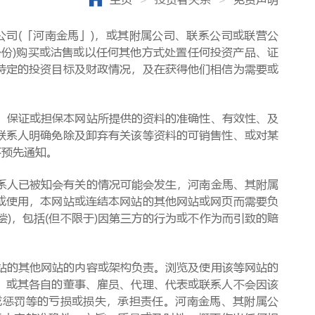
(「河南金馬」)，或其附属公司、联系公司或联营公
份)购买或沽售或以任何其他方式处置任何投资产品、证
特定的投资目标及财政情况，及在获得他们相信为需要或
保证或担保本网站所提供的资料的准确性、有效性、及
联系人明确免除及卸弃有关该等资料的可销售性、或对某
不预先通知。
人已被知会有关的情况可能会发生，河南金馬、其附属
或使用，本网站或连结本网站的其他网站或网页而需要负
)，包括(但不限于)因第三方的行为或不作为而引致的赔
的其他网站的内容或架构负责。浏览及使用该等网站的
、或其各自的董事、雇员、代理、代表或联系人不会因该
或惩罚等的亏损或损失，承担责任。河南金馬、其附属公