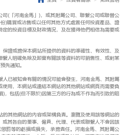
(「河南金馬」)，或其附屬公司、聯繫公司或聯營公
份)購買或沽售或以任何其他方式處置任何投資產品、證
特定的投資目標及財政情況，及在獲得他們相信為需要或
保證或擔保本網站所提供的資料的準確性、有效性、及
聯繫人明確免除及卸棄有關該等資料的可銷售性、或對某
不預先通知。
人已被知會有關的情況可能會發生，河南金馬、其附屬
或使用，本網站或連結本網站的其他網站或網頁而需要負
)，包括(但不限於)因第三方的行為或不作為而引致的賠
的其他網站的內容或架構負責。瀏覽及使用該等網站的
、或其各自的董事、僱員、代理、代表或聯繫人不會因該
或懲罰等的虧損或損失，承擔責任。河南金馬、其附屬公