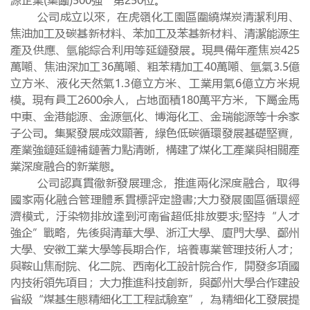
公司成立以來，在虎嶺化工園區圍繞煤炭清潔利用、
焦油加工及碳基新材料、苯加工及苯基新材料、清潔能源生
產及供應、氫能綜合利用等延鏈發展。現具備年產焦炭425
萬噸、焦油深加工36萬噸、粗苯精加工40萬噸、氫氣3.5億
立方米、液化天然氣1.3億立方米、工業用氣6億立方米規
模。現有員工2600余人，占地面積180萬平方米，下屬金馬
中東、金港能源、金源氫化、博海化工、金瑞能源等十余家
子公司。集聚發展成效顯著，綠色低碳循環發展基礎堅實，
產業強鏈延鏈補鏈著力點清晰，構建了煤化工產業與相關產
業深度融合的新業態。
公司認真貫徹新發展理念，推進兩化深度融合，取得
國家兩化融合管理體系貫標評定證書;大力發展園區循環經
濟模式，汙染物排放達到河南省超低排放要求;堅持“人才
強企”戰略，先後與清華大學、浙江大學、廈門大學、鄭州
大學、安徽工業大學等長期合作，培養專業管理技術人才；
與鞍山焦耐院、化二院、西南化工設計院合作，開發多項國
內技術領先項目；大力推進科技創新，與鄭州大學合作建設
省級“煤基生態精細化工工程試驗室”，為精細化工發展提