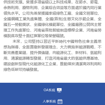
供技術支撐。榮獲多項省級以上科技成果，在節水、節電、
余熱利用、廢物利用、企業綜合效益等方面處於國內同行業
領先水平。公司先後榮獲國家級綠色工廠、全國文明單位、
全國鋼鐵工業先進集體、全國(首批)生態文化示範企業、全
國五一勞動獎狀、全國綠化模範單位、全國廠務公開民主管
理工作先進單位、河南省首批智能制造標桿企業、河南省勞
模脫貧攻堅十面紅旗單位等榮譽稱號。
未來，公司堅持以習近平新時代中國特色社會主義思
想為指導，全面貫徹新發展理念，大力實施新能源戰略，不
斷完善產業鏈，提升價值鏈，向能源化工、新材料、氫能利
用、清潔能源轉型發展，打造河南省最大的氫能供應基地，
建設創新型現代化能源化工企業，推動煤炭清潔高效利用和
綠色低碳可持續發展。
OA系統
人事系統