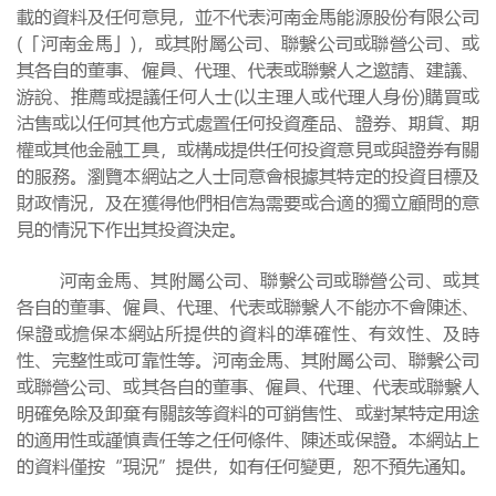
載的資料及任何意見，並不代表河南金馬能源股份有限公司
(「河南金馬」)，或其附屬公司、聯繫公司或聯營公司、或
其各自的董事、僱員、代理、代表或聯繫人之邀請、建議、
游說、推薦或提議任何人士(以主理人或代理人身份)購買或
沽售或以任何其他方式處置任何投資產品、證券、期貨、期
權或其他金融工具，或構成提供任何投資意見或與證券有關
的服務。瀏覽本網站之人士同意會根據其特定的投資目標及
財政情況，及在獲得他們相信為需要或合適的獨立顧問的意
見的情況下作出其投資決定。
河南金馬、其附屬公司、聯繫公司或聯營公司、或其
各自的董事、僱員、代理、代表或聯繫人不能亦不會陳述、
保證或擔保本網站所提供的資料的準確性、有效性、及時
性、完整性或可靠性等。河南金馬、其附屬公司、聯繫公司
或聯營公司、或其各自的董事、僱員、代理、代表或聯繫人
明確免除及卸棄有關該等資料的可銷售性、或對某特定用途
的適用性或謹慎責任等之任何條件、陳述或保證。本網站上
的資料僅按“現況”提供，如有任何變更，恕不預先通知。