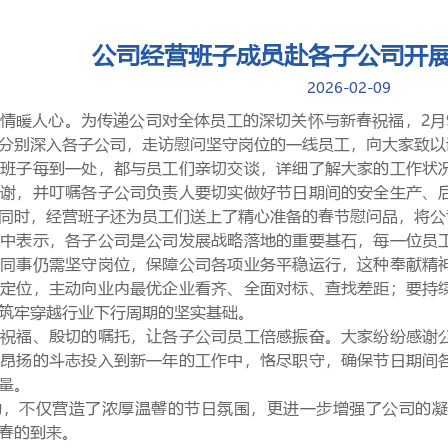
公司经营班子成员赴各子公司开
2026-02-09
情暖人心。为传递公司对全体员工的深切关怀与新春祝福，
2月
分别
深入各子公司，走访慰问坚守岗位的一线员工，向大家致以
营班子每到一处，都与员工们亲切交谈，详细了解大家的工作状
感谢，并叮嘱各子公司负责人要切实做好节日期间的安全生产、
同时，经营班子还为员工们送上了精心准备的春节慰问品，将公
问中表示，各子公司是公司发展战略落地的重要基石，每一位员
多同事仍需坚守岗位，保障公司各项业务平稳运行，这种奉献精
业定位，主动向业内最优企业看齐、全面对标、查找差距；要持
筑牢穿越行业下行周期的坚实基础。
的祝福、殷切的嘱托，让各子公司员工倍感振奋。大家纷纷感谢
和昂扬的斗志投入到新一年的工作中，恪尽职守，确保节日期间
量。
动，不仅营造了浓厚温馨的节日氛围，更进一步增强了公司的凝
春的到来。