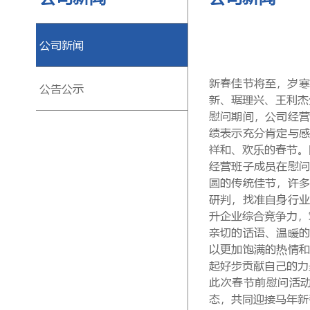
公司新闻
新春佳节将至，岁寒
公告公示
新、琚理兴、王利杰
慰问期间，公司经
绩表示充分肯定与
祥和、欢乐的春节。
经营班子成员在慰
圆的传统佳节，许
研判，找准自身行
升企业综合竞争力，
亲切的话语、温暖
以更加饱满的热情
起好步贡献自己的力
此次春节前慰问活
态，共同迎接马年新