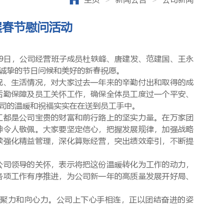
展春节慰问活动
9日
，公司经营班子成员
杜轶峰、唐建发、范建国、王永
诚挚的节日问候和美好的新春祝愿。
况、生活情况，对大家过去一年来的辛勤付出和取得的成
后勤保障及员工关怀工作，确保全体员工度过一个平安、
司的温暖和祝福实实在在送到员工手中。
工都是公司宝贵的财富和前行路上的坚实力量。在万家团
神令人敬佩。大家要坚定信心，把握发展规律，加强战略
续强化精益管理，深化算账经营，突出绩效牵引，不断提
公司领导的关怀，表示将把这份温暖转化为工作的动力，
各项工作有序推进，为公司新一年的高质量发展开好局、
聚力和向心力。公司上下心手相连，正以团结奋进的姿