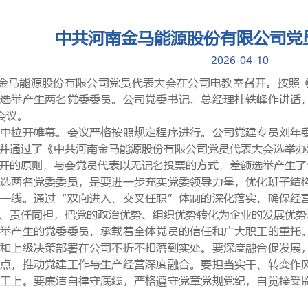
中共河南金马能源股份有限公司党
2026-04-10
南金马能源股份有限公司党员代表大会在公司电教室召开。按照
补选举产生两名党委委员。公司党委书记、总经理杜轶峰作讲话
会议。
声中拉开帷幕。
会议严格按照规定程序进行。公司党建专员刘年
并通过了《中共河南金马能源股份有限公司党员代表大会选举办
开的原则，与会党员代表以无记名投票的方式，差额选举产生了
增选两名党委委员，是要进一步充实党委领导力量，优化班子结
营一线。通过“双向进入、交叉任职”体制的深化落实，确保经
、责任同担，把党的政治优势、组织优势转化为企业的发展优势
选举产生的党委委员，承载着全体党员的信任和广大职工的重托
策和上级决策部署在公司不折不扣落到实处。要深度融合促发展
力点，推动党建工作与生产经营深度融合。要担当实干、转变作
职工上。要廉洁自律守底线，严格遵守党章党规党纪，自觉接受