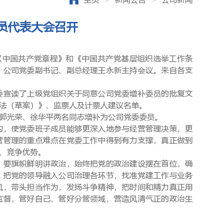
员代表大会召开
《中国共产党章程》和《中国共产党基层组织选举工作条
，公司党委副书记、副总经理王永新主持会议。来自各支
委宣读了上级党组织关于同意公司党委增补委员的批复文
法（草案）》、监票人及计票人建议名单。
郭光荣、徐华平两名同志增补为公司党委委员。
构，使党委班子成员能够更深入地参与经营管理决策，更
营管理的重点难点在党委工作中得到有力支撑，真正做到
、竞争优势。
。要旗帜鲜明讲政治，始终把党的政治建设摆在首位，确
，把党的领导融入公司治理各环节，找准党建工作与业务
风，带头担当作为，发扬斗争精神，把时间和精力真正用
监督，管好自己、管好分管领域，营造风清气正的政治生