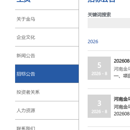
关键词搜索
关于金马
企业文化
2026
新闻公告
202
5
河南金
招标公告
2026 - 8
一、项
1、项
2、项
投资者关系
3、项
河南金马
3
（
1
）
河南金
人力资源
概念
]
，
2026 - 8
202608
张、丹
招标公
（
2
）
河南金
联系我们