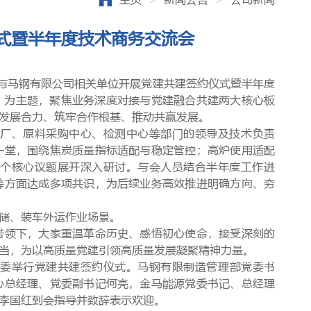
式暨半年度技术商务交流会
源与马钢有限公司相关单位开展党建共建签约仪式暨半年度
 为主题，
聚焦业务深度对接与党建融合共建两大核心板
发展合力、筑牢合作根基、推动共赢发展。
铁厂、原料采购中心、检测中心等部门的领导及技术负责
一堂，围绕
焦炭质量指标适配与稳定管控；高炉使用适配
个核心议题展开深入研讨。与会人员结合半年度工作进
等方面达成多项共识，为后续业务高效推进明确方向、夯
储、装车外运作业场景。
带领下，大家重温革命历史、感悟初心使命，接受深刻的
当，为以高质量党建引领高质量发展凝聚精神力量。
党委举行党建共建签约仪式。马钢有限制造管理部党委书
心总经理、党委副书记何亮，金马能源党委书记、总经理
李国红到会指导并致辞表示欢迎。