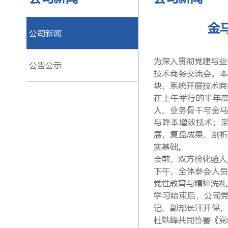
金
公司新闻
为深入贯彻党建与业
公告公示
技术商务交流会。本
块，系统开展技术商
在上午举行的半年
人、业务骨干与金
与降本增效技术；
展，复盘成果、剖
实基础。
会前，
双方检化验人
下午，全体参会人
党性教育与精神洗礼
学习结束后，
公司
记、副部长
汪开保
杜轶峰共同签署《党