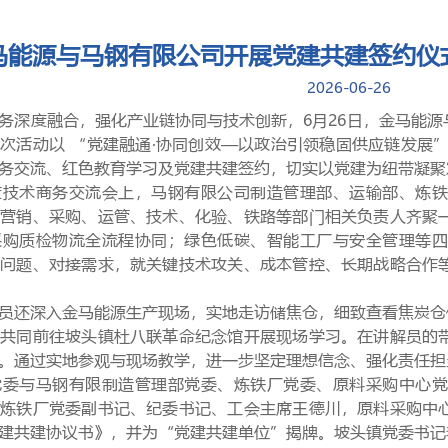
马能源与马钢有限公司开展党建共建签约仪
2026-06-26
务深度融合，强化产业链协同与技术创新，6月26日，金马能
次活动以 “
党建融通·协同创效—以政治引领稳固供应链发展
”
务交流、红色教育学习及党建共建签约，切实以党建为纽带凝聚
度技术商务交流会上，马钢有限公司
制造管理部、运输部、炼
马营销、采购、运管、技术、化验、铁路等
部门相关负责人齐聚
采购质检物流全流程协同；绿色低碳、智能工厂与安全管理等四
析问题、对接需求，就关键技术攻关、成本管控、长期战略合作
员还深入金马能源生产现场，
实地走访储焦仓，细致查看焦炭仓
员共同前往坡头镇
杜八联革命纪念馆
开展现场学习。在讲解员的
。通过实地参观与现场教学，进一步坚定理想信念、强化责任担
党委与马钢有限制造管理部党委、
炼铁厂党委、
原料采购中心
，
炼铁厂党委副书记、纪委书记、工会主席
王德川
，
原料采购中
建共建协议书》
，并为
“党建共建单位”揭牌。坡头镇党委书记