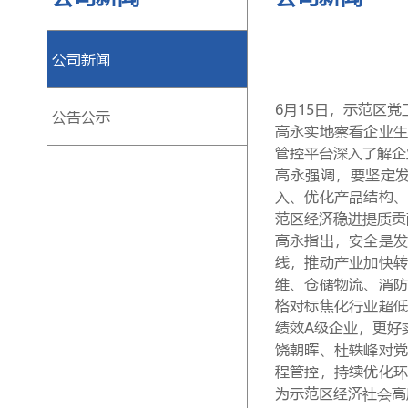
公司新闻
6月1
5
日，示范区党
公告公示
高永实地察看企业
管控平台深入了解企
高永强调，要坚定
入、优化产品结构
范区经济稳进提质贡
高永指出，安全是
线，推动产业加快
维、仓储物流、消
格对标焦化行业超
绩效
A级企业，更好
饶朝晖、杜轶峰
对
程管控，持续优化
为
示范区
经济社会高