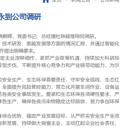
永到公司调研
饶朝晖，党委书记、总经理杜轶峰等陪同调研。
、技术研发、氢能发展等方面的情况汇报，并通过智能化
作提出明确要求。
锚定主业深耕细作，紧抓产业政策机遇，持续加大科研投
转型步伐，不断提升核心竞争力和产业链带动能力，为示
起安全生产、生态环保首要责任，守牢安全底线、生态红
，全面提升风险管控能力，常态化开展车间作业、设备运
范各类安全事故发生。要紧扣生态环保各项硬性要求，严
绿色生产，确保各类污染物稳定达标排放，努力争创环保
身综合优势
，
锚定产业发展目标
，
从严抓实安全生产全流
创新发展，持续做大做强主业，主动扛起企业社会责任，