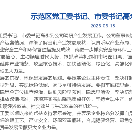
示范区党工委书记、市委书记高
2026-06-15
工委书记、市委书记高永
到公司调研产业发展工作。公司董事长
生产运营情况，详细了解当前产业发展现状，认真听取产业布局
业安全生产和环保管控措施及成效，就进一步抓实安全与环保工
发展信心，
主动顺应时代大势，
抢抓政策机遇和市场窗口期，
、延伸产业链条、攻坚核心技术，加快智能化、绿色化、高端化
献更大力量。
发展的前提，环保是发展的底线。要压实企业主体责任，坚决扛
转型升级，实现绿色低碳、高质量可持续发展。要树牢底线思维
防隐患全方位排查整治，做到风险早预判、隐患早清零，坚决防
低排放改造标准，逐项落实减排降耗重点任务，坚持合规生产、
实现经济效益、社会效益与生态效益的有机统一。
党工委
长期以来的帮扶支持表示感谢，并
表示
企业
将
充分发挥自
环保治理工艺，严守安全、环保双重底线，合规稳健经营、绿色
质量发展贡献更大企业力量。