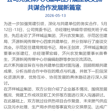
共谋合作发展新篇章
2026-05-13
为进一步加强党建引领，深化与共建单位的务实合作，
5月
12日-13日
，公司党委书记
、
总经理杜轶峰带领相关班子成
员
，先后走访了
济祥城运集团、
济兴农发集团
、示范区住建
局、济源新闻传媒中心
四家
共建单位，并分别举行了座谈交
流会。示范区住建局党组书记、局长王剑波，济祥城运集团
董事长张建红、总经理翟宏峰，济兴农发集团董事长苗春
生，
济源新闻传媒中心总编辑赵群等参加交流活动。
此次系列座谈旨在与各共建单位面对面沟通，回顾前期共建
成果，分析当前合作中存在的难点与机遇，并就下一阶段深
化资源共享、优势互补、协同发展的具体路径进行深入探
讨。
在
济祥城运集团
，双方分别介绍了企业基本情况，围绕发展
概况、党建工作成效及职工关怀等方面进行深入沟通研讨。
在此基础上，双方就过往供热项目合作复盘、未来燃气供应
以及污水处理、生产用水供给等事宜充分交换意见、达成广