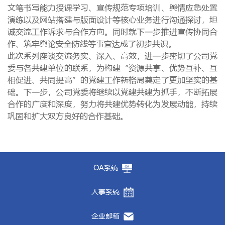
文笔书写能力授课学习、宣传规范专项培训、舆情应急处置
演练以及网站搭建与版面设计等核心业务进行沟通探讨，坦
诚交流工作诉求与合作方向。同时
就下一步推进宣传协同合
作
、筑牢舆论安全防线
等事宜
达成了初步共识。
此次系列座谈交流务实、深入、高效，进一步密切了公司党
委与各共建单位的联系，为构建
“资源共享、优势互补、互
相促进、共同提高”的党建工作新格局奠定了更加坚实的基
础。下一步，公司党委将继续以党建共建为抓手，不断拓展
合作的广度和深度，努力将共建优势转化为发展动能，持续
巩固和扩大双方良好的合作基础。
OA系统
人事系统
企业邮箱