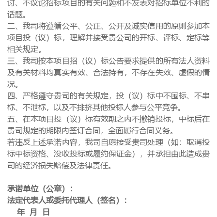
讨、不议论招标项目的有关问题和不发表对招标单位不利的
话题。
二、我司将遵循公平、公正、公开及诚实信用的原则参加本
项目投（议）标，理解并接受贵公司的开标、评标、定标等
相关规定。
三、我司按本项目招（议）标公告要求提供的所有法人资料
及有关材料均真实有效、合法持有，不存在失效、虚假的情
况。
四、严格遵守贵司的有关规定，投（议）标中不围标、不串
标、不泄标，以及不排挤其他投标人参与公平竞争。
五、在本项目投（议）标有效期之内不撤销投标，中标后在
贵司规定的期限内签订合同，全面履行合同义务。
若违反上述承诺内容，我司自愿接受贵司处理（如：取消投
标中标资格、没收投标或履约保证金），并承担由此造成贵
司的经济损失赔偿及法律责任。
承诺单位（公章）：
法定代表人或委托代理人（签名）：
年
月
日