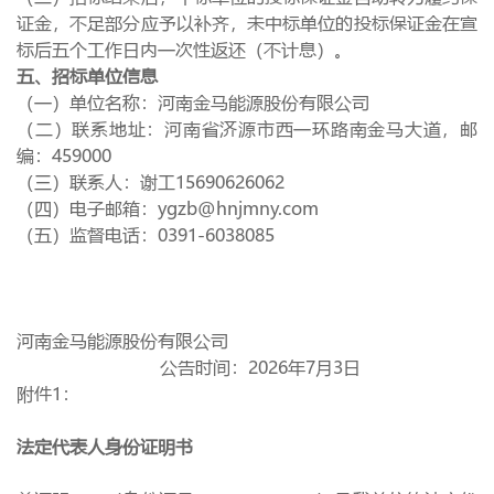
证金，不足部分应予以补齐，未中标单位的投标保证金在宣
标后五个工作日内一次性返还（不计息）。
五、招标单位信息
（一）单位名称：河南金马能源股份有限公司
（二）联系地址：河南省济源市西一环路南金马大道，邮
编：
459000
（三）联系人：谢工
15690626062
（四）电子邮箱：
ygzb@hnjmny.com
（五）监督电话：
0391-6038085
河南金马能源股份有限公司
公告时间：
2026
年
7
月
3
日
附件
1
：
法定代表人身份证明书