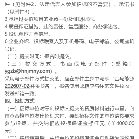
件（见附件
2
，法定代表人参加招标的不需要）、承诺书
（见附件
3
）。
3.承担过类似项目的业绩一份及证明材料。
4.质量保证措施、违约责任、售后服务、商务承诺等。
5.投标单位开票信息。
6.企业介绍、投标联系人及手机号码、电子邮箱、公司座机
号码。
（二）提交时间：报名时提交。
（三）提交方式：书面或电子邮件（
邮箱：
ygzb@hnjmny.com
）。
采用电子邮件方式提交的，应在邮件主题中写明“金马能源
202607-02
招标报名”。报名使用邮箱应与往来文件接收、
发送邮箱一致。
四、投标方式
（一）招标单位对意向投标人提交的资质材料进行审查，向
审查合格单位发出招标文件，接到招标文件的单位请按要求
参与投标，并交纳相应投标保证金肆仟元（￥
4000.00
元）。
（二）招标结束后，中标单位的投标保证金自动转为履约保