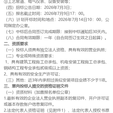
③工艺管道、电气仪表、设备安装等；
（四）招标公告日期：
2026
年
7
月
3
日；
（五）报名截止时间：
2026
年
7
月
9
日
17
：
00
。
（六）计划开标时间和地点：
2026
年
7
月
14
日
10
：
00
，公
司指定办公室。
（七）中标后合同签订完成期限：接到中标通知后
30
天内。
（八）合同有效期限：一年（自合同签订生效之日起算）。
二、资质要求
（一）投标人须具有独立法人资格，具有有效的营业执照；
（二）专业或特殊资质要求：
1、具有建筑工程施工总承包、机电安装工程施工总承包、
钢结构工程专业承包贰级或以上资质；
2、具有有效的安全生产许可证；
（三）其他：近
3
年内承担过类似安装项目业绩不少于
1
项。
三、意向投标人提交的资格证明文件
（一）资质材料（加盖报名单位公章）
1.最新有效的企业法人营业执照副本的复印件、开户许可证
或基本存款账户信息复印件。
2.法定代表人资格证明（见附件
1
）、法定代表人授权书原