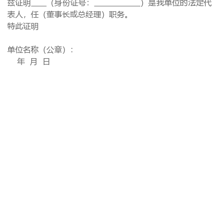
兹证明
（身份证号：
）是我单位的法定代
表人，任（董事长或总经理）职务。
特此证明
单位名称（公章）：
年
月
日