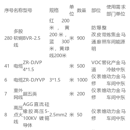
单
使用
需求
序号
名称
型号
规格
数量
部位
位
部门
单位
红
200
米，黄
防爆整
多股
200
米，
改皮带
炼焦
金马
280
软铜
BVR-2.5
米
900
蓝
300
通廊照
车间
能源
线
米，黄绿
明
线
200
米
ZR-DJVP
VOC管
化产
金马
41
电缆
米
500
4*1.5
道
冷鼓
中东
仪表维
动力
金马
6
电缆
ZR-DJYVP
3*1.5
米
1000
修
车间
中东
室外
仪表维
动力
金马
7
超五类
米
200
网线
修
车间
中东
AGG直流硅
高压
橡胶高压
5-
仪表维
动力
金马
8
点火
2.5mm2
米
50
100KV
镀锡
修
车间
中东
线
导体