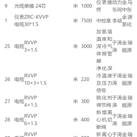
仪表维
动力
金马
9
光缆
单模
24
芯
米
1000
修
车间
中东
仪表
ZRC-KVVP
金源
1
米
7500
中控室
李斌
电缆
30*1.5
氢化
加氢塔
温度和
RVVP
于涛
金瑞
25
电缆
米
3000
深冷气
3×
1.5
涛
能源
体报警
器
净化深
RVVP
冷温度
于涛
金瑞
26
电缆
米
220
10×
3
×
1.5
及压力
涛
能源
信号
RVVP
硫化剂
于涛
金瑞
27
电缆
米
300
4×
1.5
调节阀
涛
能源
新增离
RVVP
于涛
金瑞
28
电缆
米
400
心机切
6×
1.5
涛
能源
断阀
RVVP
新离心
于涛
金瑞