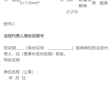
5×
1.5mm
²
涛
能源
断阀
21270
附件
2
：
法定代表人身份证明书
兹证明
（身份证号：
）是我单位的法定代
表人，任（董事长或总经理）职务。
特此证明
单位名称（公章）：
年
月
日