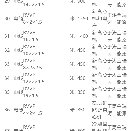
29
电缆
米
900
14×
2
×
1.5
机
涛
能源
新离心
RVVP
于涛
金瑞
30
电缆
米
1350
机和电
8×
2
×
1.5
涛
能源
房
RVVP
新离心
于涛
金瑞
31
电缆
米
1400
16×
1.5
机
涛
能源
RVVP
新离心
于涛
金瑞
32
电缆
米
450
10×
2
×
1.5
机
涛
能源
RVVP
新离心
于涛
金瑞
33
电缆
米
450
8×
2
×
2.5
机
涛
能源
RVVP
新离心
于涛
金瑞
34
电缆
米
450
12×
2
×
1.5
机
涛
能源
RVVP
新离心
于涛
金瑞
35
电缆
米
350
19×
1.5
机
涛
能源
提质扩
RVVP
于涛
金瑞
36
电缆
米
350
能新离
4×
2
×
1.5
涛
能源
心机
冷剂回
RVVP
于涛
金瑞
37
电缆
米
500
收罐切