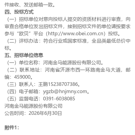
件接收、发送邮箱一致。
四、投标方式
（一）招标单位对意向投标人提交的资质材料进行审查，向
审查合格单位发出招标文件，接到招标文件的单位请按要求
参与“欧贝”平台（
http://www.obei.com.cn
）投标。
（二）评标办法：符合行业或国家标准，全品类最低总价中
标。
五、招标单位信息
（一）单位名称：河南金马能源股份有限公司。
（二）联系地址：河南省济源市西一环路南金马大道，邮
编：
459000
。
（三）联系人：王鹏
15238707386
。
（四）电子邮箱：
ygzb@hnjmny.com
。
（五）监督电话：
0391-6038085
河南金马能源股份有限公司
公告时间：
2026
年
6
月
30
日
附件
1
：