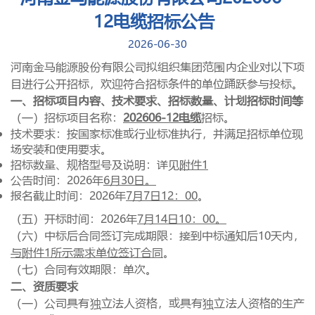
12电缆招标公告
2026-06-30
河南金马能源股份有限公司拟组织集团范围内企业对以下项
目进行公开招标，欢迎符合招标条件的单位踊跃参与投标。
一、招标项目内容、技术要求、招标数量、计划招标时间等
（一）招标项目名称：
202606-12
电缆
招标。
技术要求：按国家标准或行业标准执行，并满足招标单位现
场安装和使用要求。
招标数量、规格型号及说明：详见
附件
1
公告时间：
2026
年
6月
30
日。
报名截止时间：
2026
年
7月
7
日
12
：
00
。
（五）开标时间：
2026
年
7月
14
日
10
：
00
。
（六）中标后合同签订完成期限：接到中标通知后
10
天内，
与附件
1
所示需求单位签订合同
。
（七）合同有效期限：单次。
二、资质要求
（一）公司具有独立法人资格，或具有独立法人资格的生产