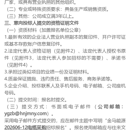
厂家，或具有营业执照的其他组织。
（二）专业或特殊资质要求：具备生产或销售资质。
（三）其他：公司成立满
3
年以上。
三、意向投标人提交的资格证明文件
（一）资质材料（加盖报名单位公章）
1.最新有效的企业法人营业执照副本的复印件、开户许可证
或基本存款账户信息复印件。
2.法定代表人资格证明（见附件
2
）、法定代表人授权书原
件（见附件
3
，法定代表人参加招标的不需要）、承诺书
（见附件
4
）。
3.承担过类似项目的业绩一份及证明材料。
4.质量保证措施、违约责任、售后服务、商务承诺等。
5.企业介绍、投标联系人及手机号码、电子邮箱、公司座机
号码。
（二）提交时间：报名时提交。
（三）提交方式：书面或电子邮件（
公司邮箱：
ygzb@hnjmny.com
）。
采用电子邮件方式提交的，应在邮件主题中写明“金马能源
202606-12
电缆采购
招标报名”。报名使用邮箱应与往来文