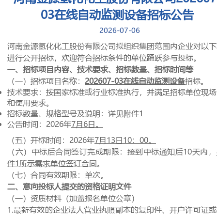
03在线自动监测设备招标公告
2026-07-06
河南金源氢化化工股份有限公司拟组织集团范围内企业对以下
进行公开招标，欢迎符合招标条件的单位踊跃参与投标。
一、招标项目内容、技术要求、招标数量、招标时间等
（一）招标项目名称：
202607-03
在线自动监测设备
招标。
技术要求：按国家标准或行业标准执行，并满足招标单位现场
和使用要求。
招标数量、规格型号及说明：详见
附件
1
公告时间：
2026
年
7月
6
日。
（五）开标时间：
2026
年
7月
13
日
10
：
00
。
（六）中标后合同签订完成期限：接到中标通知后
10
天内，
件
1
所示需求单位签订合同
。
（七）合同有效期限：单次。
二、意向投标人提交的资格证明文件
（一）资质材料（加盖报名单位公章）
1.最新有效的企业法人营业执照副本的复印件、开户许可证