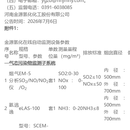
（四）电子邮箱：
ygzb@hnjmny.com
。
（五）监督电话：
0391-6038085
河南金源氢化化工股份有限公司
公告时间：
2026
年
7
月
6
日
附件
1
：
金源氢化在线自动监测设备参数
序
规格
单
数
测量量程
名称
排放标准
烟囱直径
号
型号、参数
位
量
（
mg/m
³）
一
气态污染物监测子系统
内径：
烟气
EM-5
SO2:0-30
SO2≤
10
500mm
1
分析
SO
/NO/NO
套
1
NOx：
0-
2
2
NOx
≤
50
外径：
仪
/O
100
2
700mm
内径：
氨逃
500mm
2
eLAS-100
套
1
NH3：
0-20
NH3≤
8
逸
外径：
700mm
型号：
SCEM-