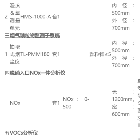
湿度
内径：
＆氧
500mm
2
HMS-1000-A
台
1
测量
外径：
单元
700mm
三
烟气颗粒物监测子系统
内径：
抽取
500mm
1
式烟
TL-PMM180
套
1
颗粒物≤
5
外径：
尘仪
700mm
四
脱硝入口
NOx
一体分析仪
长：
NOx：
0-
1200mm
，
NOx
套
1
500
宽：
600mm
I
五
VOCs
分析仪