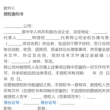
附件
3
：
授权委托书
公司：
是中华人民共和国合法企业，法定地址：
。
代表人
特授权
代表我公司全权办理与贵
（
项目名称）的业务，包括但不限于投标、签订合同
取合同款、收货、退换货、质量异议处理等事项，并签署全部
关文件、协议及合同，同时往来文件通过该邮箱（
号：
）接收、发送。
我公司对被授权人在办理上述事项过程中签署的一切文件均予
可，并承担相应的法律责任，本授权书有效期： 年
月
年
月
日。
在撤销授权的书面通知之前，本授权书一直有效，被授权人签
所有文件（在授权书有效期内签署的）不因授权的撤销而失效
被授权人签字：
授权人（签章或签字）：
身份证号
：
身份证号
：
职务：
职务：