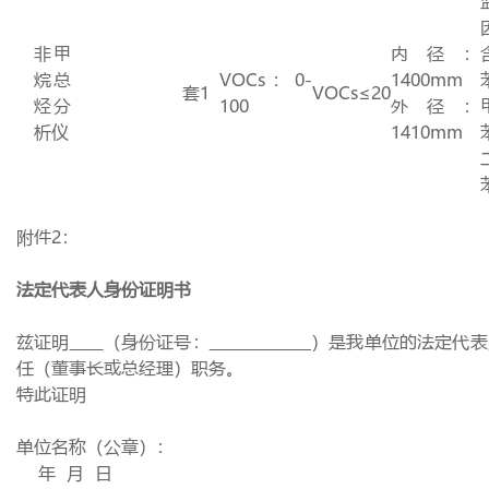
非甲
内径：
烷总
VOCs：
0-
1400mm
套
1
VOCs≤
20
烃分
100
外径：
析仪
1410mm
附件
2
：
法定代表人身份证明书
兹证明
（身份证号：
）是我单位的法定代表
任（董事长或总经理）职务。
特此证明
单位名称（公章）：
年
月
日