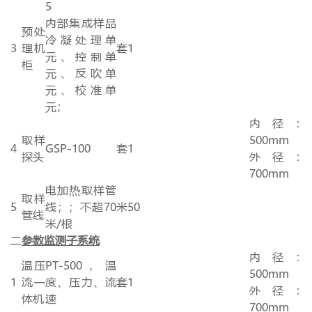
5
内部集成样品
预处
冷凝处理单
3
理机
套
1
元、控制单
柜
元、反吹单
元、校准单
元；
内径：
取样
500mm
4
GSP-100
套
1
探头
外径：
700mm
电加热取样管
取样
5
线；；不超
70
米
50
管线
米
/
根
二
参数监测子系统
内径：
温压
PT-500，温
500mm
1
流一
度、压力、流
套
1
外径：
体机
速
700mm