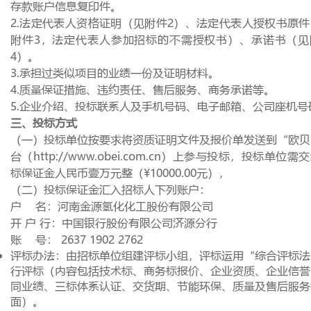
存款账户信息复印件。
2.法定代表人资格证明（见附件
2
）、法定代表人授权书原件
附件
3
，法定代表人参加招标的不需授权书）、承诺书（见
4
）。
3.承担过类似项目的业绩一份及证明材料。
4.质量保证措施、违约责任、售后服务、商务承诺等。
5.企业介绍、投标联系人及手机号码、电子邮箱、公司座机号
三、投标方式
（一）投标单位按要求将资质证明文件及报价单发送到“欧贝
台（
http://www.obei.com.cn
）上参与投标，投标单位需交
标保证金人民币壹万元整（
¥10000.00
元），
（二）投标保证金汇入招标人下列账户：
户
名：河南金源氢化化工股份有限公司
开 户 行：中国银行股份有限公司济源分行
账
号：
2637 1902 2762
评标办法：由招标单位组建评标小组，评标运用“综合评标法
行评标（内容包括技术标、商务标报价、企业资质、企业信誉
同业绩、三标体系认证、交货期、节能环保、质量及售后服务
面）。