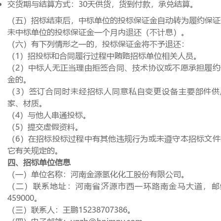
交货期与结算方式：
30
天供货，货到付款，承兑结算。
（五）招标结束后，中标单位的投标保证金自动转为履约保证
未中标单位的投标保证金一个月内退还（不计息）。
（六）有下列情形之一的，投标保证金将不予退还：
（
1
）招投标和合同履行过程中贿赂招标单位相关人员。
（
2
）中标人无正当理由拒签合同、技术协议或不愿承担履约
金的。
（
3
）签订合同时未经招标人同意私自变更设备主要部件供
家、材质。
（
4
）与他人串通投标。
（
5
）提交虚假资料。
（
6
）在招标投标过程中有其他违规行为或未遵守本招标文件
它有关规定的。
四、招标单位信息
（一）单位名称：河南金源氢化化工股份有限公司。
（二）联系地址：河南省济源市西一环路南金马大道，邮
459000
。
（三）联系人：王鹏
15238707386
。